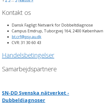
1
2
3
…
5
Næste »
Kontakt os
Dansk Fagligt Netværk for Dobbeltdiagnose
Campus Emdrup, Tuborgvej 164, 2400 København
bt.crf@psy.au.dk
CVR: 31 30 60 43
Handelsbetingelser
Samarbejdspartnere
SN-DD Svenska nätverket -
Dubbeldiagnoser